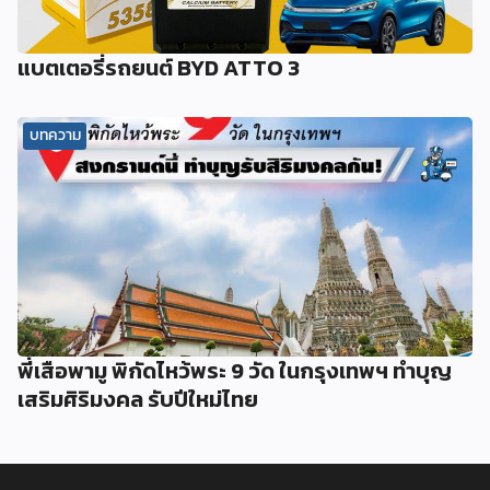
แบตเตอรี่รถยนต์ BYD ATTO 3
บทความ
พี่เสือพามู พิกัดไหว้พระ 9 วัด ในกรุงเทพฯ ทำบุญ
เสริมศิริมงคล รับปีใหม่ไทย