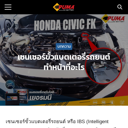
Skip
to
Search
content
for:
แรก
บทความ
ตอรี่รถยนต์
เซนเซอร์ขั้วแบตเตอรี่รถยนต์
ามและข่าว
ทำหน้าที่อะไร
to
ทนจำหน่าย
loads
วกับเรา
เซนเซอร์ขั้วแบตเตอรี่รถยนต์ หรือ IBS (Intelligent