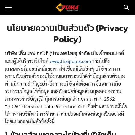
Skip
to
Search
content
for:
นโยบายความเป็นส่วนตัว (Privacy
Policy)
แรก
ตอรี่รถยนต์
เป็นเจ้าของแบรด์
บริษัท เอ็ม เอฟ ออโต้ (ประเทศไทย) จำกัด
และผู้ให้บริการเว็บไซต์
www.thaipuma.com
รวมไปถึง
ามและข่าว
แพลตฟอร์มออนไลน์และทางโซเซียลมีเดียอื่นๆ บริษัทเคารพ
to
ความเป็นส่วนตัวของผู้ใช้งานและตระหนักดีว่าข้อมูลส่วนตัวของ
ท่านมีความสำคัญอย่างยิ่ง ทางบริษัทจึงต้องการชี้แจงการเก็บ
ทนจำหน่าย
รวบรวมข้อมูล ใช้ข้อมูล และเปิดเผยข้อมูลส่วนบุคคลของท่าน
loads
ตามพระราชบัญญัติ คุ้มครองข้อมูลส่วนบุคคล พ.ศ. 2562
“PDPA” (Personal Data Protection Act) ซึ่งท่านสามารถมั่นใจ
วกับเรา
ได้ว่าทางบริษัท มีการรักษาความปลอดภัยของข้อมูลเป็นอย่างดี
โดยแบ่งออกเป็นหัวข้อดังนี้
1
.
ข้อมูลส่วนบุคคลอะไรบ้างที่บริษัทเก็บ