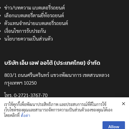
ข่าว/บทความ แบตเตอรี่รถยนต์
เลือกแบตเตอรี่ตามยี่ห้อรถยนต์
ตัวแทนจำหน่ายแบตเตอรี่รถยนต์
เงื่อนไขการรับประกัน
นโยบายความเป็นส่วนตัว
บริษัท เอ็ม เอฟ ออโต้ (ประเทศไทย) จำกัด
803/1 ถนนศรีนครินทร์ แขวงพัฒนาการ เขตสวนหลวง
กรุงเทพฯ 10250
โทร. 0-2721-3767-70
แฟกซ์. 0-2721-3771
เราใช้คุกกี้เพื่อพัฒนาประสิทธิภาพ และประสบการณ์ที่ดีในการใช้
เว็บไซต์ของคุณและสามารถจัดการความเป็นส่วนตัวเองของคุณได้เอง
โดยคลิกที่
ตั้งค่า
Allow
Copyright © 2024 thaipuma.com. All Rights Reserved.