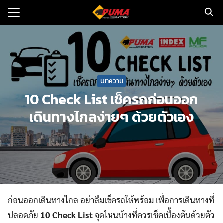
Skip
to
Search
content
for:
แรก
บทความ
ตอรี่รถยนต์
10 Check List เช็ครถก่อนออก
ามและข่าว
เดินทางไกลง่ายๆ ด้วยตัวเอง
to
ทนจำหน่าย
loads
วกับเรา
ก่อนออกเดินทางไกล อย่าลืมเช็ครถให้พร้อม เพื่อการเดินทางที่
ปลอดภัย
10 Check List
จุดไหนบ้างที่ควรเช็คเบื้องต้นด้วยตัว