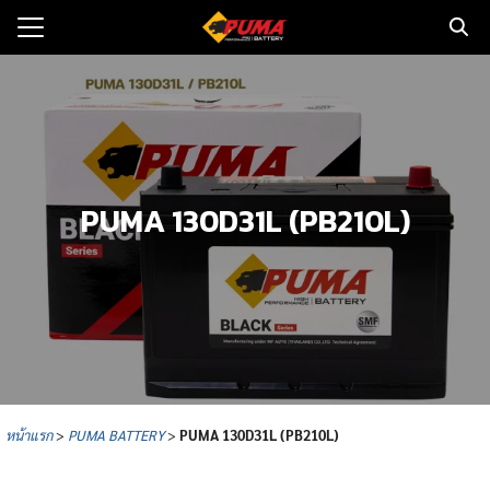
Skip
to
Search
content
for:
แรก
ตอรี่รถยนต์
PUMA 130D31L (PB210L)
ามและข่าว
to
ทนจำหน่าย
loads
วกับเรา
หน้าแรก
>
PUMA BATTERY
>
PUMA
130D31L (PB210L)