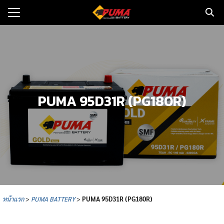
Skip
to
Search
content
for:
แรก
ตอรี่รถยนต์
PUMA 95D31R (PG180R)
ามและข่าว
to
ทนจำหน่าย
loads
วกับเรา
หน้าแรก
>
PUMA BATTERY
>
PUMA
95D31R (PG180R)