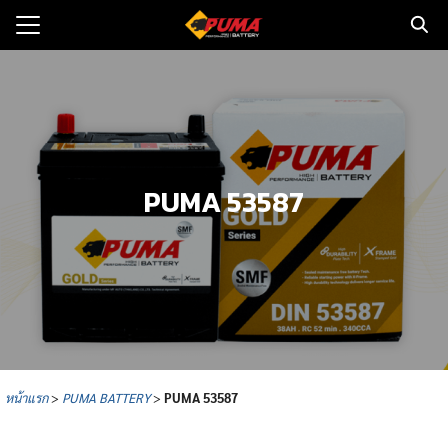
Skip
to
Search
content
for:
แรก
ตอรี่รถยนต์
PUMA 53587
ามและข่าว
to
ทนจำหน่าย
loads
วกับเรา
หน้าแรก
>
PUMA BATTERY
>
PUMA
53587