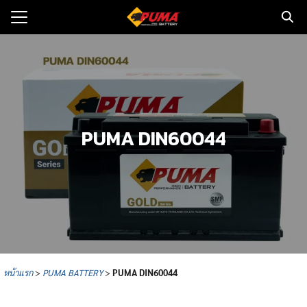
Skip
to
Search
content
for:
แรก
ตอรี่รถยนต์
PUMA DIN60044
ามและข่าว
to
ทนจำหน่าย
loads
วกับเรา
หน้าแรก
>
PUMA BATTERY
>
PUMA
DIN60044