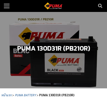
Skip
to
Search
content
for:
แรก
ตอรี่รถยนต์
PUMA 130D31R (PB210R)
ามและข่าว
to
ทนจำหน่าย
loads
วกับเรา
หน้าแรก
>
PUMA BATTERY
>
PUMA
130D31R (PB210R)