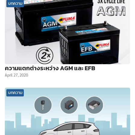
บทความ
ความแตกต่างระหว่าง AGM และ EFB
April 27, 2020
บทความ