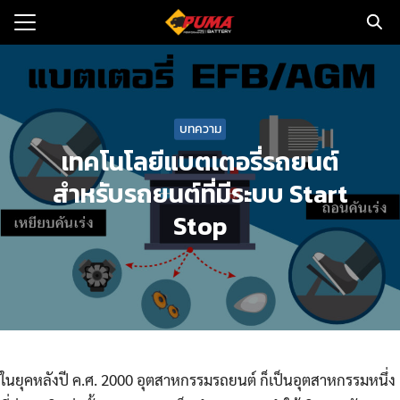
Skip
to
Search
content
for:
แรก
บทความ
ตอรี่รถยนต์
เทคโนโลยีแบตเตอรี่รถยนต์
สำหรับรถยนต์ที่มีระบบ Start
ามและข่าว
Stop
to
ทนจำหน่าย
loads
วกับเรา
ในยุคหลังปี ค.ศ. 2000 อุตสาหกรรมรถยนต์ ก็เป็นอุตสาหกรรมหนึ่ง