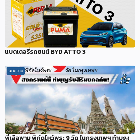
แบตเตอรี่รถยนต์ BYD ATTO 3
บทความ
พี่เสือพามู พิกัดไหว้พระ 9 วัด ในกรุงเทพฯ ทำบุญ