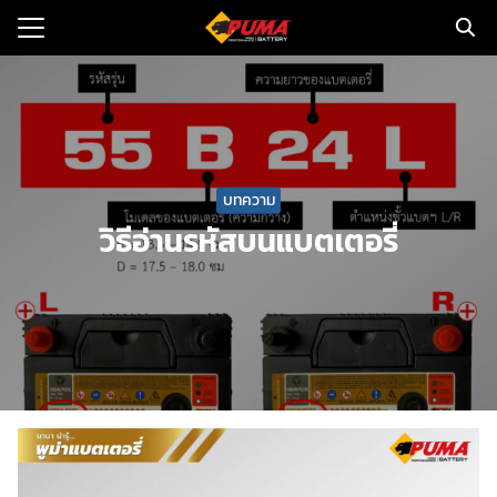
Skip
to
Search
content
for:
แรก
ตอรี่รถยนต์
บทความ
วิธีอ่านรหัสบนแบตเตอรี่
ามและข่าว
to
ทนจำหน่าย
loads
วกับเรา