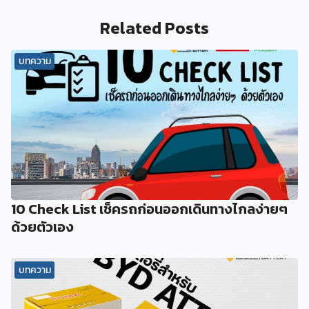
Related Posts
บทความ
10 Check List เช็ครถก่อนออกเดินทางไกลง่ายๆ
ด้วยตัวเอง
บทความ