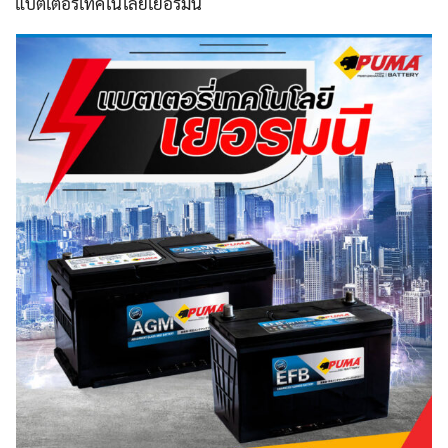
แบตเตอรี่เทคโนโลยีเยอรมนี