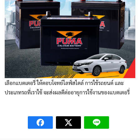
เลือกแบตเตอรี่ ให้ตอบโจทย์ไลฟ์สไตล์ การใช้รถยนต์ และ
ประเภทรถที่เราใช้ จะส่งผลดีต่ออายุการใช้งานของแบตเตอรี่