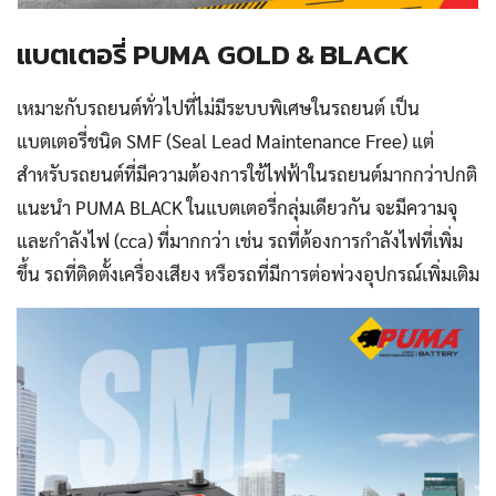
แบตเตอรี่ PUMA GOLD & BLACK
เหมาะกับรถยนต์ทั่วไปที่ไม่มีระบบพิเศษในรถยนต์ เป็น
แบตเตอรี่ชนิด SMF (Seal Lead Maintenance Free) แต่
สำหรับรถยนต์ที่มีความต้องการใช้ไฟฟ้าในรถยนต์มากกว่าปกติ
แนะนำ PUMA BLACK ในแบตเตอรี่กลุ่มเดียวกัน จะมีความจุ
และกำลังไฟ (cca) ที่มากกว่า เช่น รถที่ต้องการกำลังไฟที่เพิ่ม
ขึ้น รถที่ติดตั้งเครื่องเสียง หรือรถที่มีการต่อพ่วงอุปกรณ์เพิ่มเติม