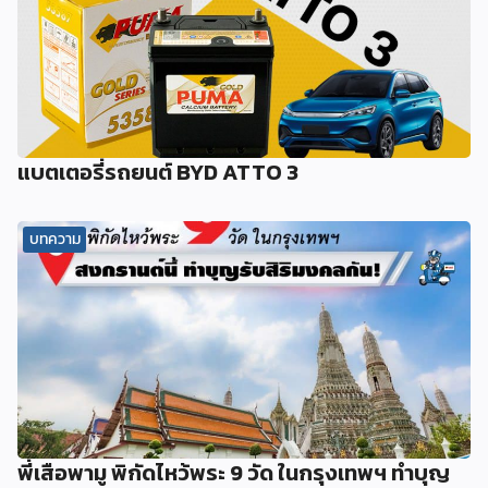
แบตเตอรี่รถยนต์ BYD ATTO 3
บทความ
พี่เสือพามู พิกัดไหว้พระ 9 วัด ในกรุงเทพฯ ทำบุญ