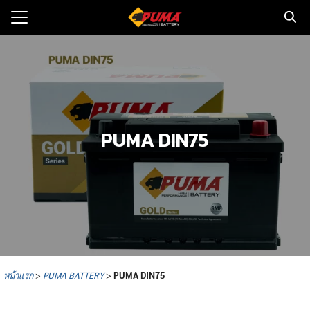
Skip
to
Search
content
for:
แรก
ตอรี่รถยนต์
PUMA DIN75
ามและข่าว
to
ทนจำหน่าย
loads
วกับเรา
หน้าแรก
>
PUMA BATTERY
>
PUMA
DIN75