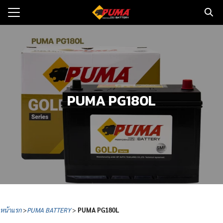
Skip
to
Search
content
for:
แรก
ตอรี่รถยนต์
PUMA PG180L
ามและข่าว
to
ทนจำหน่าย
loads
วกับเรา
หน้าแรก
>
PUMA BATTERY
>
PUMA
PG180L