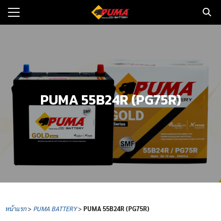
Skip
to
Search
content
for:
แรก
ตอรี่รถยนต์
PUMA 55B24R (PG75R)
ามและข่าว
to
ทนจำหน่าย
loads
วกับเรา
หน้าแรก
>
PUMA BATTERY
>
PUMA
55B24R (PG75R)