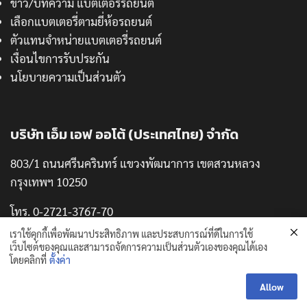
ข่าว/บทความ แบตเตอรี่รถยนต์
เลือกแบตเตอรี่ตามยี่ห้อรถยนต์
ตัวแทนจำหน่ายแบตเตอรี่รถยนต์
เงื่อนไขการรับประกัน
นโยบายความเป็นส่วนตัว
บริษัท เอ็ม เอฟ ออโต้ (ประเทศไทย) จำกัด
803/1 ถนนศรีนครินทร์ แขวงพัฒนาการ เขตสวนหลวง
กรุงเทพฯ 10250
โทร. 0-2721-3767-70
แฟกซ์. 0-2721-3771
เราใช้คุกกี้เพื่อพัฒนาประสิทธิภาพ และประสบการณ์ที่ดีในการใช้
เว็บไซต์ของคุณและสามารถจัดการความเป็นส่วนตัวเองของคุณได้เอง
โดยคลิกที่
ตั้งค่า
Allow
Copyright © 2024 thaipuma.com. All Rights Reserved.