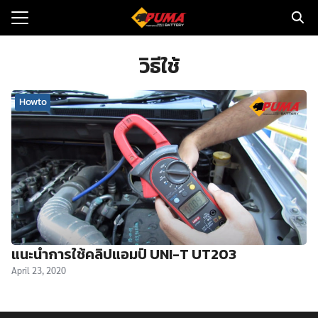
Skip
to
Search
content
for:
วิธีใช้
แรก
Howto
ตอรี่รถยนต์
ามและข่าว
to
ทนจำหน่าย
loads
แนะนำการใช้คลิปแอมป์ UNI-T UT203
วกับเรา
April 23, 2020