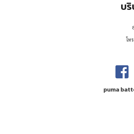
บริ
โทร
puma batt