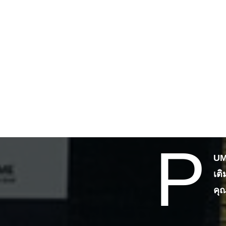
P
UM
เต
คุ