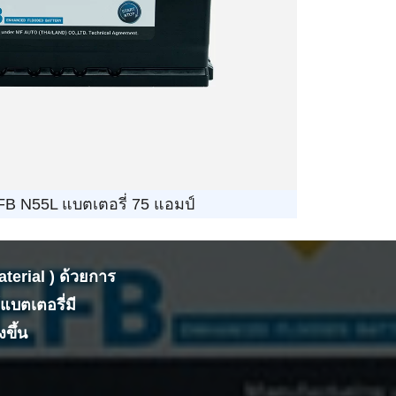
B N55L แบตเตอรี่ 75 แอมป์
erial ) ด้วยการ
บตเตอรี่มี
ขึ้น