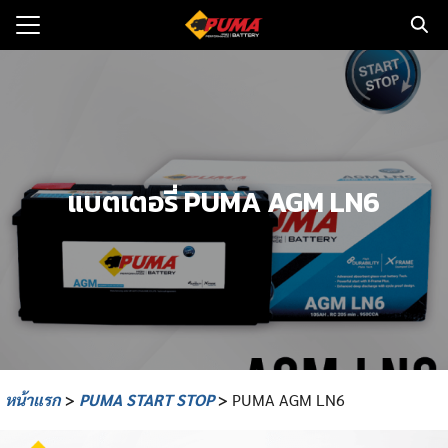
Skip
to
Search
content
for:
แรก
ตอรี่รถยนต์
แบตเตอรี่ PUMA AGM LN6
ามและข่าว
to
ทนจำหน่าย
loads
วกับเรา
หน้าแรก
>
PUMA START STOP
>
PUMA AGM LN6