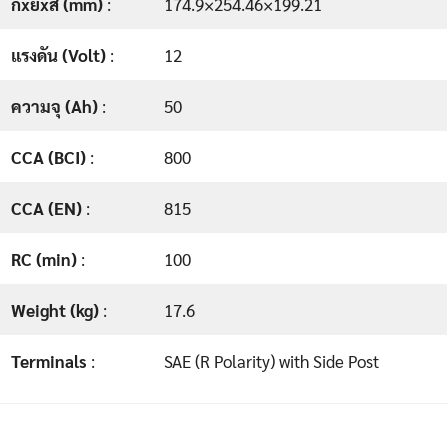
กxยxส (mm)
:
174.9×254.46×199.21
แรงดัน (Volt)
:
12
ความจุ (Ah)
:
50
CCA (BCI)
:
800
CCA (EN)
:
815
RC (min)
:
100
Weight (kg)
:
17.6
Terminals
:
SAE (R Polarity) with Side Post