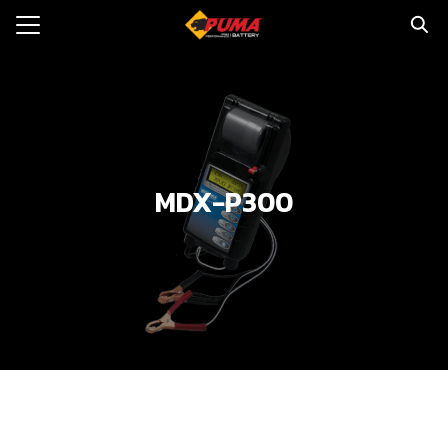
Skip
to
Search
content
for:
แรก
ตอรี่รถยนต์
MDX-P300
ามและข่าว
to
ทนจำหน่าย
loads
วกับเรา