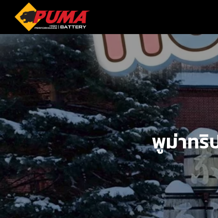
Skip
to
content
S
fo
พูม่าทริ