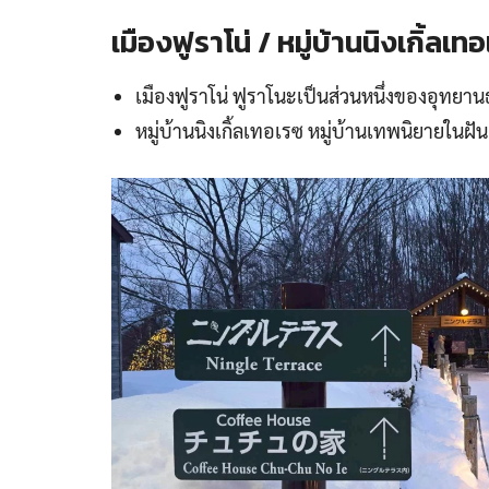
เมืองฟูราโน่ / หมู่บ้านนิงเกิ้ลเท
เมืองฟูราโน่ ฟูราโนะเป็นส่วนหนึ่งของอุทยานธ
หมู่บ้านนิงเกิ้ลเทอเรซ หมู่บ้านเทพนิยายในฝั