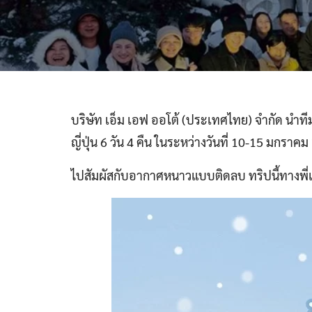
บริษัท เอ็ม เอฟ ออโต้ (ประเทศไทย) จำกัด นำท
ญี่ปุ่น 6 วัน 4 คืน ในระหว่างวันที่ 10-15 มกราค
ไปสัมผัสกับอากาศหนาวแบบติดลบ ทริปนี้ทางพี่เ