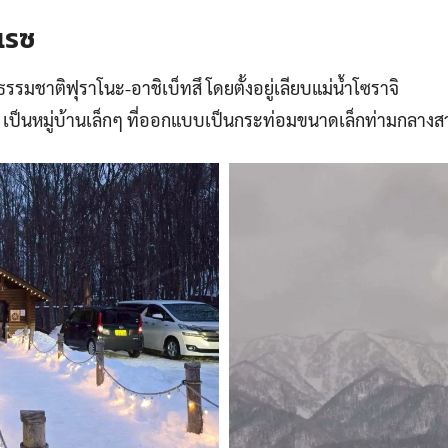
อเรซ
รรมชาติฟุราโนะ-อาชิเบ็ทสึ โดยตั้งอยู่เลียบแม่น้ำโซราจิ
น เป็นหมู่บ้านเล็กๆ ที่ออกแบบเป็นกระท่อมขนาดเล็กท่ามกลางสวน 