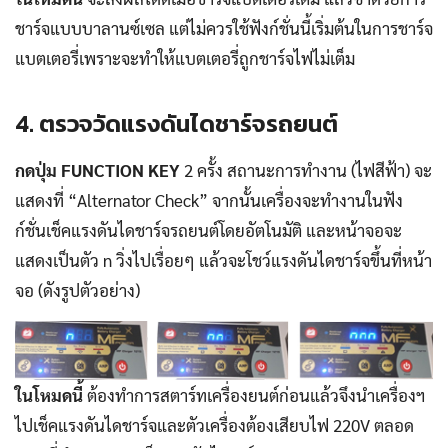
ชาร์จแบบบาลานซ์เซล แต่ไม่ควรใช้ฟังก์ชั่นนี้เริ่มต้นในการชาร์จ
แบตเตอรี่เพราะจะทำให้แบตเตอรี่ถูกชาร์จไฟไม่เต็ม
4. ตรวจวัดแรงดันไดชาร์จรถยนต์
กดปุ่ม FUNCTION KEY
2 ครั้ง สถานะการทำงาน (ไฟสีฟ้า) จะ
แสดงที่ “Alternator Check” จากนั้นเครื่องจะทำงานในฟัง
ก์ชั่นเช็คแรงดันไดชาร์จรถยนต์โดยอัตโนมัติ และหน้าจอจะ
แสดงเป็นตัว n วิ่งไปเรื่อยๆ แล้วจะโชว์แรงดันไดชาร์จขึ้นที่หน้า
จอ (ดังรูปตัวอย่าง)
ในโหมดนี้
ต้องทำการสตาร์ทเครื่องยนต์ก่อนแล้วจึงนำเครื่องฯ
ไปเช็คแรงดันไดชาร์จและตัวเครื่องต้องเสียบไฟ 220V ตลอด