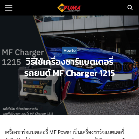
Skip
to
Search
content
for:
แรก
Howto
ตอรี่รถยนต์
วิธีใช้เครื่องชาร์แบตเตอรี่
ามและข่าว
รถยนต์ MF Charger 1215
to
ทนจำหน่าย
loads
วกับเรา
เครื่องชาร์จแบตเตอรี่ MF Power เป็นเครื่องชาร์จแบตเตอรี่