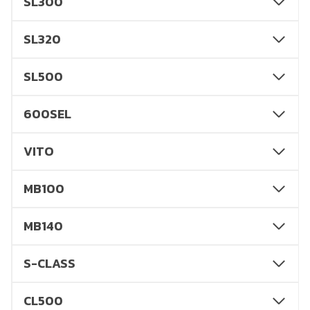
SL300
SL320
SL500
600SEL
VITO
MB100
MB140
S-CLASS
CL500