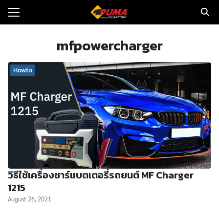
Skip
to
Search
content
for:
mfpowercharger
แรก
Howto
ตอรี่รถยนต์
ามและข่าว
to
ทนจำหน่าย
loads
วิธีใช้เครื่องชาร์แบตเตอรี่รถยนต์ MF Charger
วกับเรา
1215
August 26, 2021