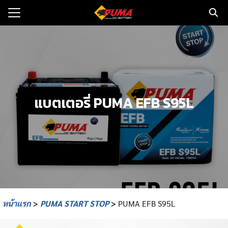
Skip
to
Search
content
for:
แรก
ตอรี่รถยนต์
แบตเตอรี่ PUMA EFB S95L
ามและข่าว
to
ทนจำหน่าย
loads
วกับเรา
หน้าแรก
>
PUMA START STOP
>
PUMA EFB S95L