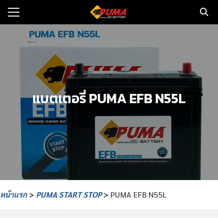
Skip
to
Search
content
for:
แรก
ตอรี่รถยนต์
แบตเตอรี่ PUMA EFB N55L
ามและข่าว
to
ทนจำหน่าย
loads
วกับเรา
หน้าแรก
>
PUMA START STOP
>
PUMA EFB N55L