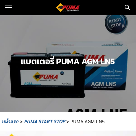
Skip
to
Search
content
for:
แรก
ตอรี่รถยนต์
แบตเตอรี่ PUMA AGM LN5
ามและข่าว
to
ทนจำหน่าย
loads
วกับเรา
หน้าแรก
>
PUMA START STOP
>
PUMA AGM LN5