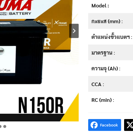
Model :
กxยxส (mm)
:
ตำแหน่งขั้วแบตฯ
:
มาตรฐาน
:
ความจุ (Ah)
:
CCA
:
RC (min)
:
Facebook