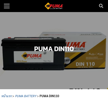
Skip
to
Search
content
for:
แรก
ตอรี่รถยนต์
PUMA DIN110
ามและข่าว
to
ทนจำหน่าย
loads
วกับเรา
หน้าแรก
>
PUMA BATTERY
>
PUMA
DIN110