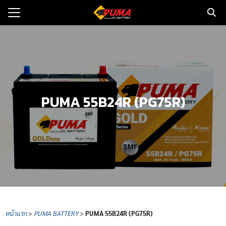
Skip
to
Search
content
for:
แรก
ตอรี่รถยนต์
PUMA 55B24R (PG75R)
ามและข่าว
to
ทนจำหน่าย
loads
วกับเรา
หน้าแรก
>
PUMA BATTERY
>
PUMA
55B24R (PG75R)