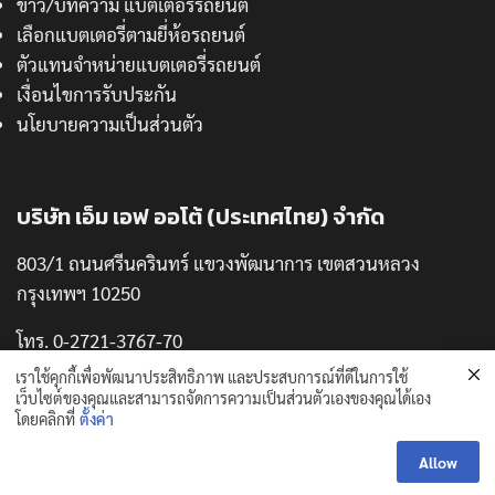
ข่าว/บทความ แบตเตอรี่รถยนต์
เลือกแบตเตอรี่ตามยี่ห้อรถยนต์
ตัวแทนจำหน่ายแบตเตอรี่รถยนต์
เงื่อนไขการรับประกัน
นโยบายความเป็นส่วนตัว
บริษัท เอ็ม เอฟ ออโต้ (ประเทศไทย) จำกัด
803/1 ถนนศรีนครินทร์ แขวงพัฒนาการ เขตสวนหลวง
กรุงเทพฯ 10250
โทร. 0-2721-3767-70
แฟกซ์. 0-2721-3771
เราใช้คุกกี้เพื่อพัฒนาประสิทธิภาพ และประสบการณ์ที่ดีในการใช้
เว็บไซต์ของคุณและสามารถจัดการความเป็นส่วนตัวเองของคุณได้เอง
โดยคลิกที่
ตั้งค่า
Allow
Copyright © 2024 thaipuma.com. All Rights Reserved.