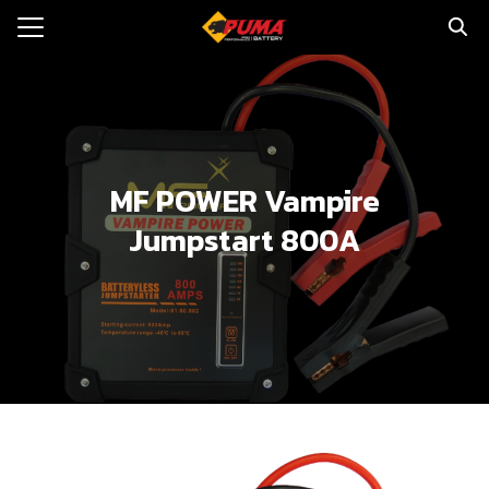
Skip
to
Search
content
for:
แรก
ตอรี่รถยนต์
MF POWER Vampire
ามและข่าว
Jumpstart 800A
to
ทนจำหน่าย
loads
วกับเรา