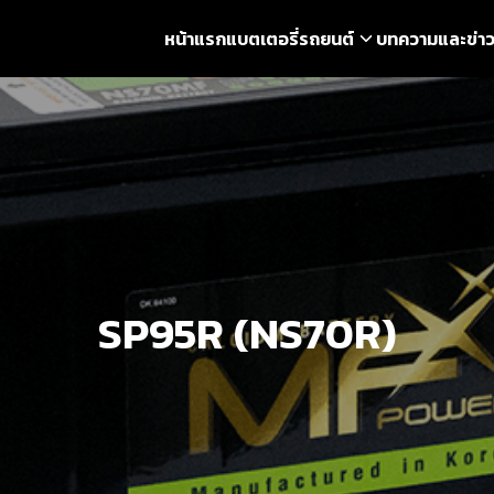
หน้าแรก
แบตเตอรี่รถยนต์
บทความและข่า
earch
r:
SP95R (NS70R)