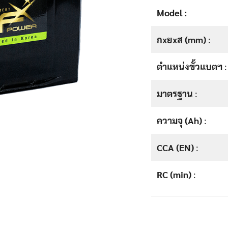
Model :
กxยxส (mm)
:
ตำแหน่งขั้วแบตฯ
:
มาตรฐาน
:
ความจุ (Ah)
:
CCA (EN)
:
RC (min)
: