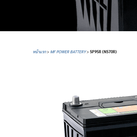
หน้าแรก
>
MF POWER BATTERY
>
SP95R (NS70R)