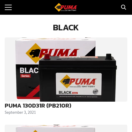
Skip
to
Search
content
for:
BLACK
แรก
ตอรี่รถยนต์
ามและข่าว
to
ทนจำหน่าย
loads
PUMA 130D31R (PB210R)
วกับเรา
September 3, 2021