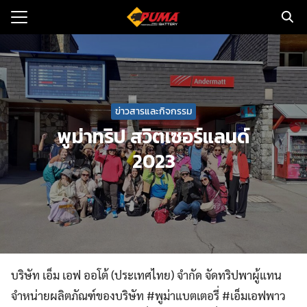
Skip
to
Search
content
for:
แรก
ข่าวสารและกิจกรรม
ตอรี่รถยนต์
พูม่าทริป สวิตเซอร์แลนด์
ามและข่าว
2023
to
ทนจำหน่าย
loads
วกับเรา
บริษัท เอ็ม เอฟ ออโต้ (ประเทศไทย) จำกัด จัดทริปพาผู้แทน
จำหน่ายผลิตภัณฑ์ของบริษัท #พูม่าแบตเตอรี่ #เอ็มเอฟพาว