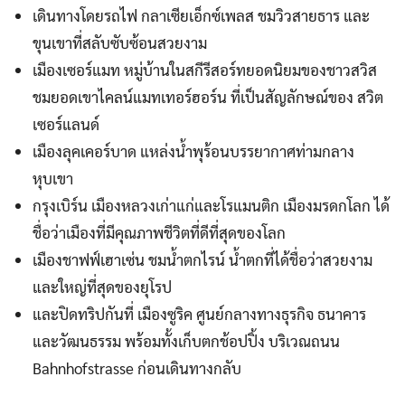
เดินทางโดยรถไฟ กลาเซียเอ็กซ์เพลส ชมวิวสายธาร และ
ขุนเขาที่สลับซับซ้อนสวยงาม
เมืองเซอร์แมท หมู่บ้านในสกีรีสอร์ทยอดนิยมของชาวสวิส
ชมยอดเขาไคลน์แมทเทอร์ฮอร์น ที่เป็นสัญลักษณ์ของ สวิต
เซอร์แลนด์
เมืองลุคเคอร์บาด แหล่งน้ำพุร้อนบรรยากาศท่ามกลาง
หุบเขา
กรุงเบิร์น เมืองหลวงเก่าแก่และโรแมนติก เมืองมรดกโลก ได้
ชื่อว่าเมืองที่มีคุณภาพชีวิตที่ดีที่สุดของโลก
เมืองชาฟฟ์เฮาเซ่น ชมน้ำตกไรน์ น้ำตกที่ได้ชื่อว่าสวยงาม
และใหญ่ที่สุดของยุโรป
และปิดทริปกันที่ เมืองซูริค ศูนย์กลางทางธุรกิจ ธนาคาร
และวัฒนธรรม พร้อมทั้งเก็บตกช้อปปิ้ง บริเวณถนน
Bahnhofstrasse ก่อนเดินทางกลับ