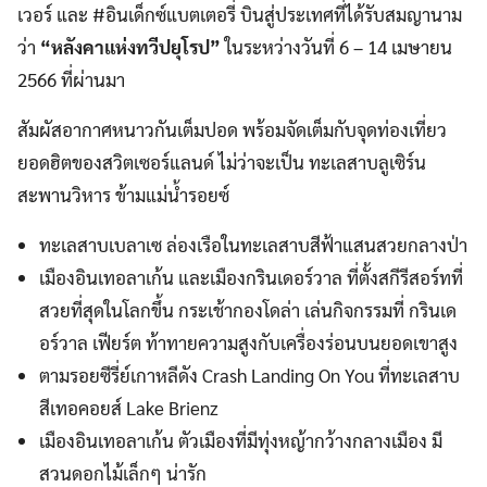
เวอร์ และ #อินเด็กซ์แบตเตอรี่ บินสู่ประเทศที่ได้รับสมญานาม
ว่า
“หลังคาแห่งทวีปยุโรป”
ในระหว่างวันที่ 6 – 14 เมษายน
2566 ที่ผ่านมา
สัมผัสอากาศหนาวกันเต็มปอด พร้อมจัดเต็มกับจุดท่องเที่ยว
ยอดฮิตของสวิตเซอร์แลนด์ ไม่ว่าจะเป็น ทะเลสาบลูเซิร์น
สะพานวิหาร ข้ามแม่น้ำรอยซ์
ทะเลสาบเบลาเซ ล่องเรือในทะเลสาบสีฟ้าแสนสวยกลางป่า
เมืองอินเทอลาเก้น และเมืองกรินเดอร์วาล ที่ตั้งสกีรีสอร์ทที่
สวยที่สุดในโลกขึ้น กระเช้ากองโดล่า เล่นกิจกรรมที่ กรินเด
อร์วาล เฟียร์ต ท้าทายความสูงกับเครื่องร่อนบนยอดเขาสูง
ตามรอยซีรี่ย์เกาหลีดัง Crash Landing On You ที่ทะเลสาบ
สีเทอคอยส์ Lake Brienz
เมืองอินเทอลาเก้น ตัวเมืองที่มีทุ่งหญ้ากว้างกลางเมือง มี
สวนดอกไม้เล็กๆ น่ารัก