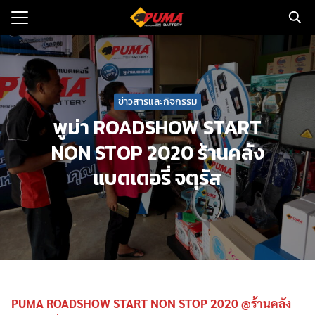
Skip
to
Search
content
for:
แรก
ข่าวสารและกิจกรรม
ตอรี่รถยนต์
พูม่า ROADSHOW START
NON STOP 2020 ร้านคลัง
ามและข่าว
แบตเตอรี่ จตุรัส
to
ทนจำหน่าย
loads
วกับเรา
PUMA ROADSHOW START NON STOP 2020 @ร้านคลัง