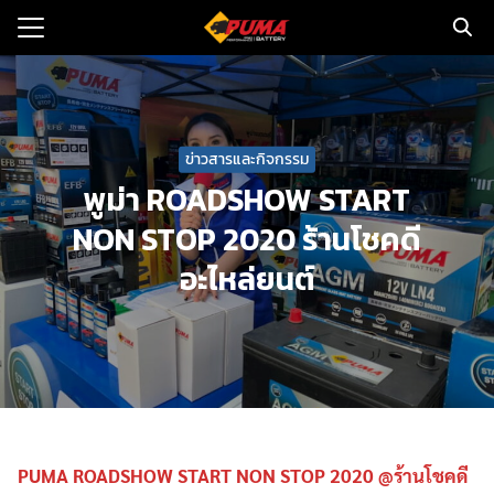
Skip
to
Search
content
for:
แรก
ข่าวสารและกิจกรรม
ตอรี่รถยนต์
พูม่า ROADSHOW START
NON STOP 2020 ร้านโชคดี
ามและข่าว
อะไหล่ยนต์
to
ทนจำหน่าย
loads
วกับเรา
PUMA ROADSHOW START NON STOP 2020 @ร้านโชคดี