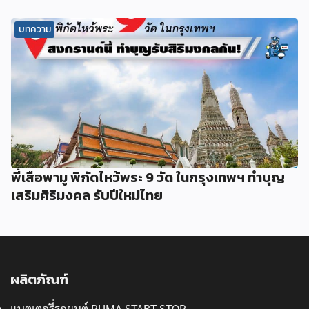
บทความ
พี่เสือพามู พิกัดไหว้พระ 9 วัด ในกรุงเทพฯ ทำบุญ
เสริมศิริมงคล รับปีใหม่ไทย
ผลิตภัณฑ์
แบตเตอรี่รถยนต์ PUMA START STOP