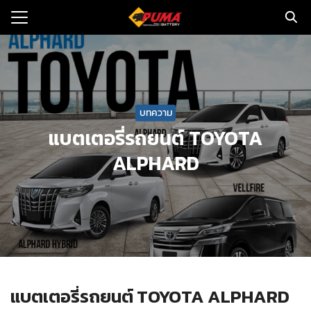
Skip
to
Search
content
for:
แรก
บทความ
ตอรี่รถยนต์
แบตเตอรี่รถยนต์ TOYOTA
ามและข่าว
ALPHARD
to
ทนจำหน่าย
loads
วกับเรา
แบตเตอรี่รถยนต์ TOYOTA ALPHARD