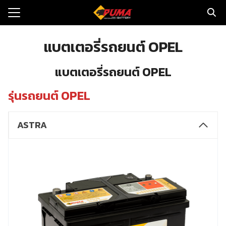
Skip
to
Search
content
for:
แบตเตอรี่รถยนต์ OPEL
แรก
แบตเตอรี่รถยนต์ OPEL
ตอรี่รถยนต์
รุ่นรถยนต์ OPEL
ามและข่าว
ASTRA
to
ทนจำหน่าย
loads
วกับเรา