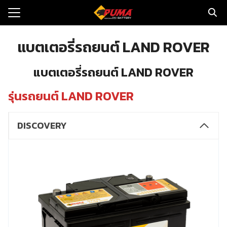
Skip
to
Search
content
for:
แบตเตอรี่รถยนต์ LAND ROVER
แรก
แบตเตอรี่รถยนต์ LAND ROVER
ตอรี่รถยนต์
รุ่นรถยนต์ LAND ROVER
ามและข่าว
DISCOVERY
to
ทนจำหน่าย
loads
วกับเรา