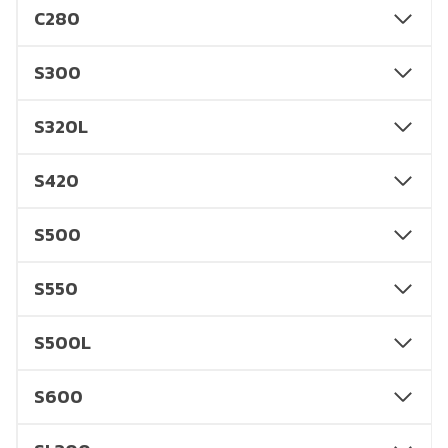
C280
S300
S320L
S420
S500
S550
S500L
S600