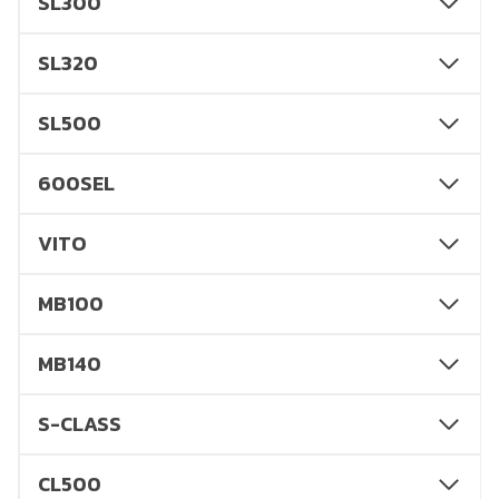
SL300
SL320
SL500
600SEL
VITO
MB100
MB140
S-CLASS
CL500